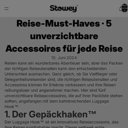
Artikel
Warenko
0
Reise-Must-Haves · 5
unverzichtbare
Accessoires für jede Reise
10. Juni 2024
Reisen kann ein wunderbares Abenteuer sein, aber das Packen
der richtigen Reiseutensilien kann den entscheidenden
Unterschied ausmachen. Ganz gleich, ob Sie Vielflieger oder
Gelegenheitsreisender sind, die richtigen Reiseutensilien und
Accessoires können Ihr Erlebnis verbessern und Ihre Reisen
reibungsloser und angenehmer machen. Hier sind fünf
unverzichtbare Reiseaccessoires, die auf Ihrer Packliste stehen
sollten, angefangen mit dem bahnbrechenden Luggage
Hook™.
1. Der Gepäckhaken™
Der Luggage Hook™ ist ein innovatives Reiseaccessoire, das
Ihre Reisen komfortabler macht. Dieser weltweit erste