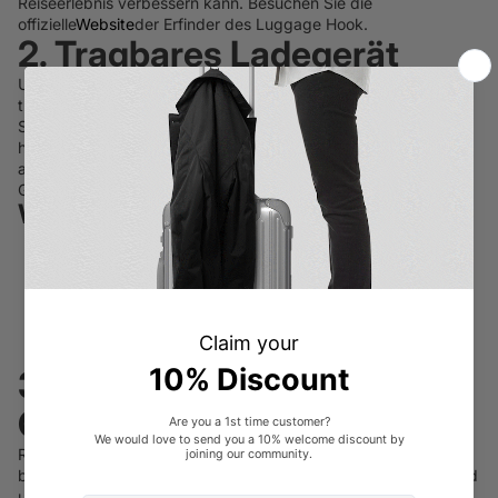
Reiseerlebnis verbessern kann
. Besuchen Sie die
offizielle
Website
der Erfinder des Luggage Hook.
2. Tragbares Ladegerät
Unterwegs in Verbindung zu bleiben ist entscheidend, und ein
tragbares Ladegerät sorgt dafür, dass Ihre Geräte immer mit
Strom versorgt sind. Suchen Sie nach einer Powerbank mit
hoher Kapazität, mit der Sie mehrere Geräte gleichzeitig
aufladen können, damit Ihr Smartphone, Tablet und andere
Geräte jederzeit einsatzbereit sind.
Wichtigste Merkmale:
Hohe Kapazität:
Laden Sie Ihre Geräte mehrmals auf.
Mehrere Anschlüsse:
Laden Sie mehr als ein Gerät
gleichzeitig.
Kompaktes Design:
Einfach in Ihrer Tasche zu
transportieren.
3. Kopfhörer mit
Geräuschunterdrückung
Reisen kann laut sein, insbesondere auf Flügen oder in
belebten Terminals. Kopfhörer mit Geräuschunterdrückung sind
unverzichtbar, um eine ruhige Umgebung zu schaffen, in der