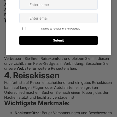
Sie sich entspannen oder ohne Ablenkungen arbeiten können.
Sie sind ein unverzichtbarer Reisebegleiter für alle, die ihre
Reise in Ruhe genießen möchten.
Wichtigste Merkmale:
Geräuschreduzierung:
Blockt Umgebungsgeräusche.
Bequeme Passform:
Kann über lange Zeiträume ohne
Beschwerden getragen werden.
Hochwertiger Klang:
Genießen Sie Ihre Musik und
Podcasts in klarer Qualität.
Verbessern Sie Ihren Reisekomfort und bleiben Sie mit diesen
unverzichtbaren Reise-Gadgets in Verbindung. Besuchen Sie
unsere
Website
für weitere Reiseutensilien.
4. Reisekissen
Komfort ist auf Reisen entscheidend, und ein gutes Reisekissen
kann auf langen Flügen oder Autofahrten einen großen
Unterschied machen. Suchen Sie nach einem Kissen, das den
Nacken stützt und leicht zu verstauen ist.
Wichtigste Merkmale:
Nackenstütze:
Beugt Verspannungen und Beschwerden